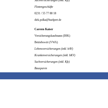
Sachversicherungen (inkl. Kfz)
Flottengeschäfte
0231 / 55 77 88 18
dirk.polka@huelpert.de
Carsten Kaiser
Versicherungskaufmann (IHK)
Betriebswirt (VWA)
Lebensversicherungen (inkl. bAV)
Krankenversicherungen (inkl. bKV)
Sachversicherungen (inkl. Kfz)
Bausparen
Controlling
0231 / 55 77 88 22
carsten.kaiser@huelpert.de