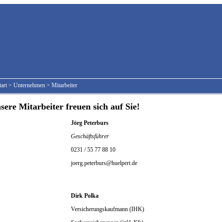
tart
>
Unternehmen
>
Mitarbeiter
ere Mitarbeiter freuen sich auf Sie!
Jörg Peterburs
Geschäftsführer
0231 / 55 77 88 10
joerg.peterburs@huelpert.de
Dirk Polka
Versicherungskaufmann (IHK)