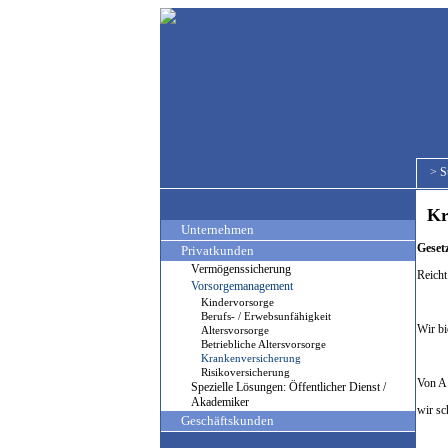
>
S
Kra
Unternehmen
Geset
Privatkunden
Vermögenssicherung
Reicht
Vorsorgemanagement
Kindervorsorge
Berufs- / Erwebsunfähigkeit
Wir bi
Altersvorsorge
Betriebliche Altersvorsorge
Krankenversicherung
Risikoversicherung
Von A 
Spezielle Lösungen: Öffentlicher Dienst /
Akademiker
wir sc
Geschäftskunden