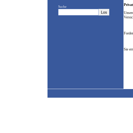
Priva
Suche
Unsere
Versic
Forde
Sie er