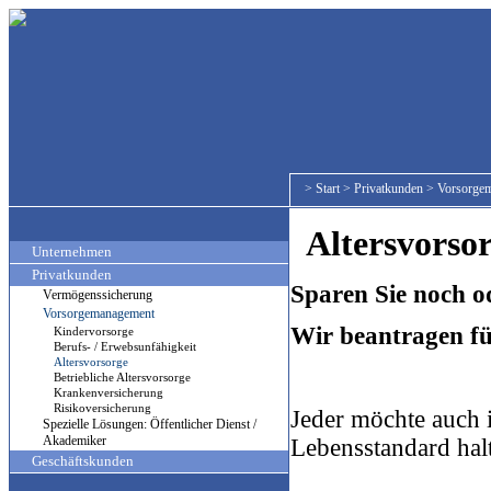
>
Start
>
Privatkunden
>
Vorsorge
Altersvorsorg
Unternehmen
Privatkunden
Sparen Sie noch od
Vermögenssicherung
Vorsorgemanagement
Wir beantragen fü
Kindervorsorge
Berufs- / Erwebsunfähigkeit
Altersvorsorge
Betriebliche Altersvorsorge
Krankenversicherung
Risikoversicherung
Jeder möchte auch 
Spezielle Lösungen: Öffentlicher Dienst /
Akademiker
Lebensstandard hal
Geschäftskunden